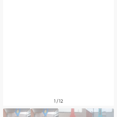
1
/
12