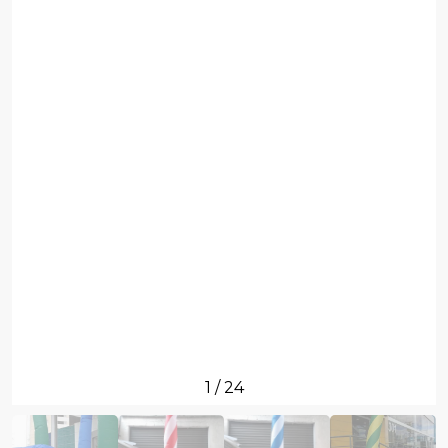
1
/
24