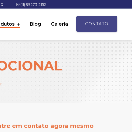
90
(11) 99273-2152
odutos
Blog
Galeria
CONTATO
MOCIONAL
r
ntre em contato agora mesmo