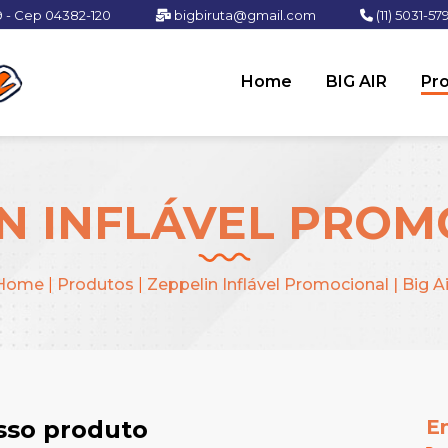
9 - Cep 04382-120
bigbiruta@gmail.com
(11) 5031-57
Home
BIG AIR
Pr
N INFLÁVEL PRO
Home
|
Produtos
|
Zeppelin Inflável Promocional | Big Ai
osso produto
E