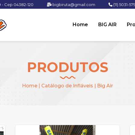
9 - Cep 04382-120
bigbiruta@gmail.com
(11) 5031-57
Home
BIG AIR
Pr
PRODUTOS
Home
|
Catálogo de Infláveis | Big Air